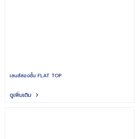
เลนส์สองชั้น FLAT TOP
ดูเพิ่มเติม