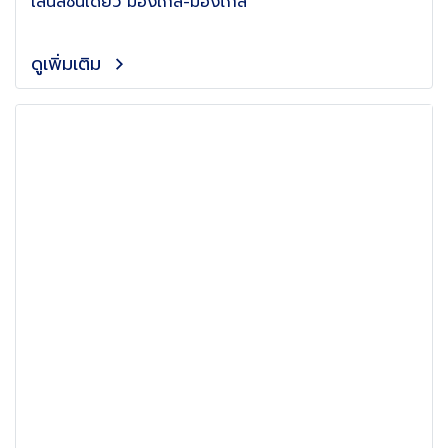
เลนส์ชั้นเดียว มองใกล้-มองไกล
ดูเพิ่มเติม