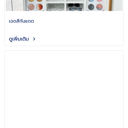
เฉดสีกันแดด
ดูเพิ่มเติม