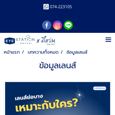
074-223105
หน้าแรก
บทความทั้งหมด
ข้อมูลเลนส์
ข้อมูลเลนส์