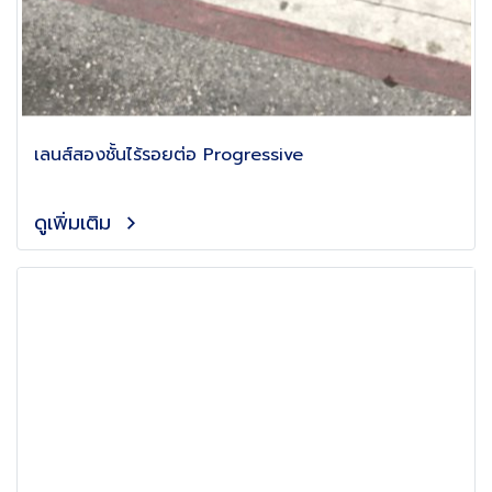
เลนส์สองชั้นไร้รอยต่อ Progressive
ดูเพิ่มเติม