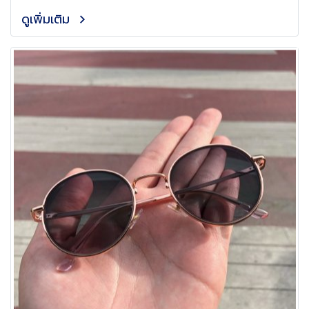
ดูเพิ่มเติม