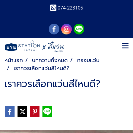
074-223105
หน้าแรก
บทความทั้งหมด
กรอบแว่น
เราควรเลือกแว่นสีไหนดี?
เราควรเลือกแว่นสีไหนดี?