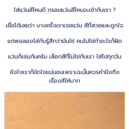
ใส่แว่นสีไหนดี กรอบแว่นสีไหนจะเข้ากับเรา ?
เชื่อได้เลยว่า บางครั้งเราเจอแว่น สีที่สวยและถูกใจ
แต่พอลองใส่กับรู้สึกว่ามันใช่ คนไม่ใช่ทำอะไรก็ผิด
แว่นก็เช่นกันครับ เลือกสีที่ไม่ใช่กับเรา ใส่ไปทุกวัน
ยังไงเราก็ขัดใจแน่นอนเพราะฉะนั้นควรคำนึงถึง
เรื่องสีให้มาก