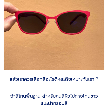
แล้วเราควรเลือกสีอะไรดีหละถึงเหมาะกับเรา ?
ถ้าสีโทนพื้นฐาน สำหรับคนสีผิวไปทางโทนขาว
แนะนำกรอบสี