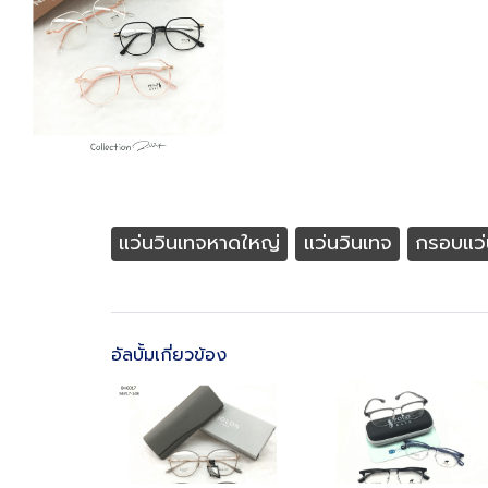
แว่นวินเทจหาดใหญ่
แว่นวินเทจ
กรอบแว่
อัลบั้มเกี่ยวข้อง